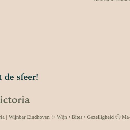
t de sfeer!
ictoria
ria | Wijnbar Eindhoven
✨ Wijn • Bites • Gezelligheid
🕒 Ma–