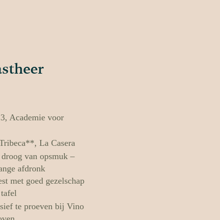
stheer
3, Academie voor
 Tribeca**, La Casera
, droog van opsmuk –
lange afdronk
est met goed gezelschap
tafel
sief te proeven bij Vino
oven